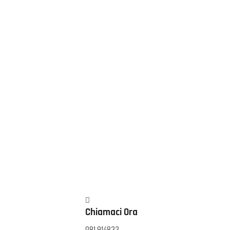
Chiamaci Ora
081 914833